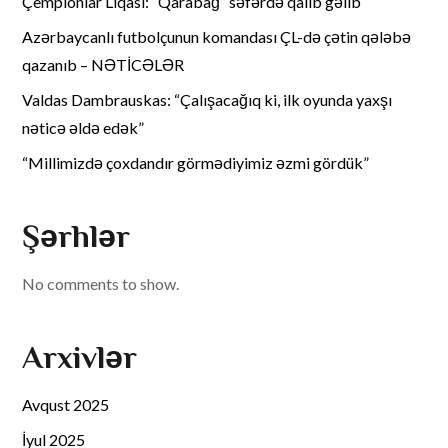
Çempionlar Liqası: “Qarabağ” səfərdə qalib gəlib
Azərbaycanlı futbolçunun komandası ÇL-də çətin qələbə
qazanıb – NƏTİCƏLƏR
Valdas Dambrauskas: “Çalışacağıq ki, ilk oyunda yaxşı
nəticə əldə edək”
“Millimizdə çoxdandır görmədiyimiz əzmi gördük”
Şərhlər
No comments to show.
Arxivlər
Avqust 2025
İyul 2025