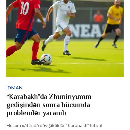
IDMAN
“Karabakh”da Zhuninyunun
gedişindən sonra hücumda
problemlər yaranıb
Hücum xəttində dəyişikliklər “Karabakh” futbol