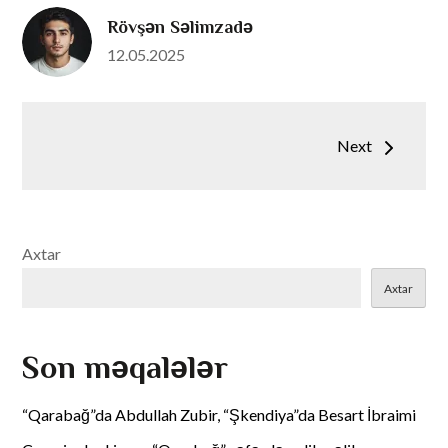
Rövşən Səlimzadə
Posted
12.05.2025
on
Yazı
Next
naviqasiyası
Axtar
Axtar
Son məqalələr
“Qarabağ”da Abdullah Zubir, “Şkendiya”da Besart İbraimi