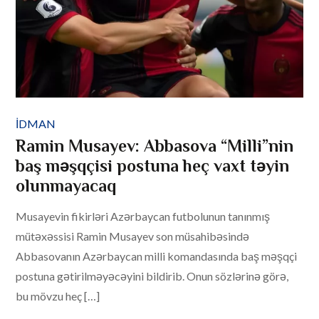
IDMAN
Ramin Musayev: Abbasova “Milli”nin
baş məşqçisi postuna heç vaxt təyin
olunmayacaq
Musayevin fikirləri Azərbaycan futbolunun tanınmış
mütəxəssisi Ramin Musayev son müsahibəsində
Abbasovanın Azərbaycan milli komandasında baş məşqçi
postuna gətirilməyəcəyini bildirib. Onun sözlərinə görə,
bu mövzu heç […]