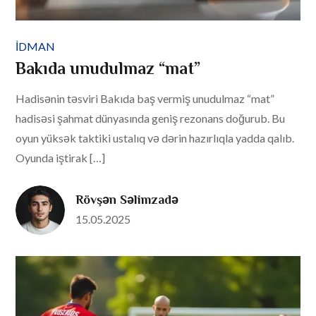
IDMAN
Bakıda unudulmaz “mat”
Hadisənin təsviri Bakıda baş vermiş unudulmaz “mat”
hadisəsi şahmat dünyasında geniş rezonans doğurub. Bu
oyun yüksək taktiki ustalıq və dərin hazırlıqla yadda qalıb.
Oyunda iştirak […]
Rövşən Səlimzadə
Posted
15.05.2025
on