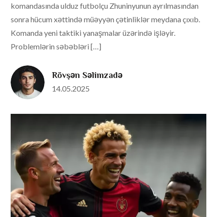
komandasında ulduz futbolçu Zhuninyunun ayrılmasından
sonra hücum xəttində müəyyən çətinliklər meydana çıxıb.
Komanda yeni taktiki yanaşmalar üzərində işləyir.
Problemlərin səbəbləri […]
Rövşən Səlimzadə
Posted
14.05.2025
on